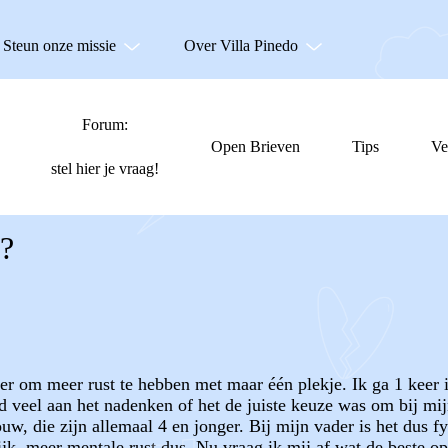
Steun onze missie
Over Villa Pinedo
Forum:
Open Brieven
Tips
Ve
stel hier je vraag!
?
er om meer rust te hebben met maar één plekje. Ik ga 1 keer 
tijd veel aan het nadenken of het de juiste keuze was om bij 
w, die zijn allemaal 4 en jonger. Bij mijn vader is het dus 
k, meer mentale rust dus. Nu vraag ik mij af wat de beste op