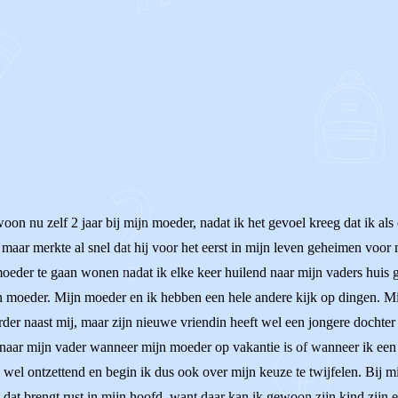
woon nu zelf 2 jaar bij mijn moeder, nadat ik het gevoel kreeg dat ik a
 maar merkte al snel dat hij voor het eerst in mijn leven geheimen voor 
oeder te gaan wonen nadat ik elke keer huilend naar mijn vaders huis g
n moeder. Mijn moeder en ik hebben een hele andere kijk op dingen. Mij
rder naast mij, maar zijn nieuwe vriendin heeft wel een jongere dochter 
al naar mijn vader wanneer mijn moeder op vakantie is of wanneer ik een
me wel ontzettend en begin ik dus ook over mijn keuze te twijfelen. Bij
 dat brengt rust in mijn hoofd, want daar kan ik gewoon zijn kind zijn en