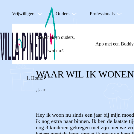
Vrijwilligers
Ouders
Professionals
Gescheiden ouders,
App met een Buddy
wat nu?!
WAAR WIL IK WONEN
Home
,
jaar
Hey ik woon nu sinds een jaar bij mijn moed
ik nog extra naar binnen. Ik ben de laatste 
nog 3 kinderen gekregen met zijn nieuwe vrou
betere mentale band omdat ik meer op hem lij