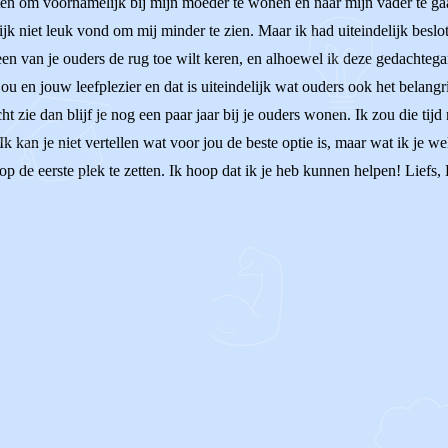
ten om voornamelijk bij mijn moeder te wonen en naar mijn vader te gaa
jk niet leuk vond om mij minder te zien. Maar ik had uiteindelijk beslo
geen van je ouders de rug toe wilt keren, en alhoewel ik deze gedachtegan
 jou en jouw leefplezier en dat is uiteindelijk wat ouders ook het belangr
ht zie dan blijf je nog een paar jaar bij je ouders wonen. Ik zou die tijd
Ik kan je niet vertellen wat voor jou de beste optie is, maar wat ik je w
 op de eerste plek te zetten. Ik hoop dat ik je heb kunnen helpen! Liefs