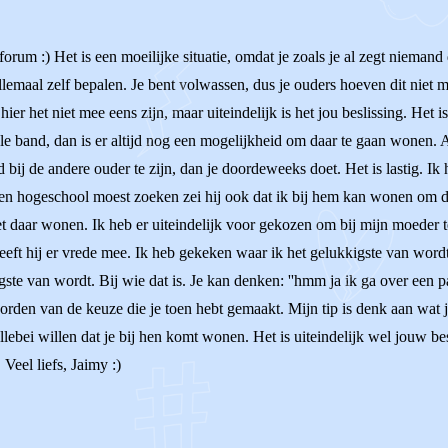
forum :) Het is een moeilijke situatie, omdat je zoals je al zegt niemand
 allemaal zelf bepalen. Je bent volwassen, dus je ouders hoeven dit niet me
er het niet mee eens zijn, maar uiteindelijk is het jou beslissing. Het is b
le band, dan is er altijd nog een mogelijkheid om daar te gaan wonen. Al
 bij de andere ouder te zijn, dan je doordeweeks doet. Het is lastig. I
een hogeschool moest zoeken zei hij ook dat ik bij hem kan wonen om da
et daar wonen. Ik heb er uiteindelijk voor gekozen om bij mijn moeder 
heeft hij er vrede mee. Ik heb gekeken waar ik het gelukkigste van word
igste van wordt. Bij wie dat is. Je kan denken: ''hmm ja ik ga over een 
rden van de keuze die je toen hebt gemaakt. Mijn tip is denk aan wat jij
 allebei willen dat je bij hen komt wonen. Het is uiteindelijk wel jouw b
 Veel liefs, Jaimy :)