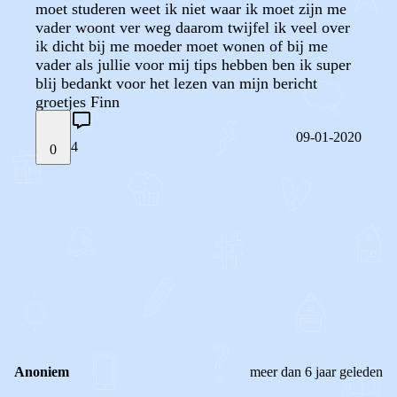
moet studeren weet ik niet waar ik moet zijn me
vader woont ver weg daarom twijfel ik veel over
ik dicht bij me moeder moet wonen of bij me
vader als jullie voor mij tips hebben ben ik super
blij bedankt voor het lezen van mijn bericht
groetjes Finn
09-01-2020
4
0
STEL JE EIGEN VRAAG
OF
REAGEER OP DIT BERICHT
REACTIES (
4
)
Anoniem
meer dan 6 jaar geleden