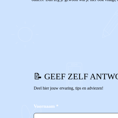
0
0
Reageer
📝 GEEF ZELF ANTW
Deel hier jouw ervaring, tips en adviezen!
Voornaam
*