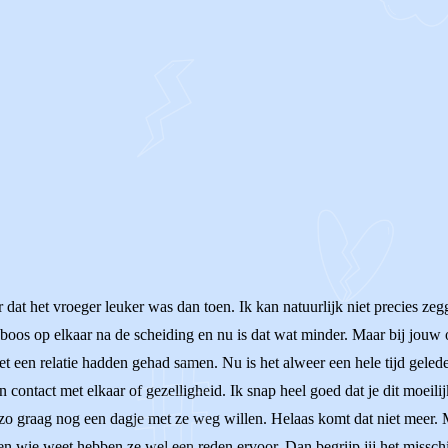
t het vroeger leuker was dan toen. Ik kan natuurlijk niet precies zeg
boos op elkaar na de scheiding en nu is dat wat minder. Maar bij jouw o
et een relatie hadden gehad samen. Nu is het alweer een hele tijd geled
ontact met elkaar of gezelligheid. Ik snap heel goed dat je dit moeilijk 
 zo graag nog een dagje met ze weg willen. Helaas komt dat niet meer. M
n wie weet hebben ze wel een reden ervoor. Dan begrijp jij het misschie