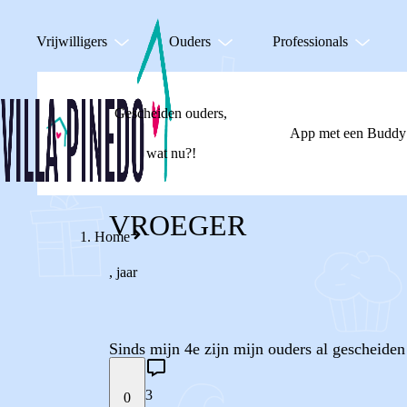
Vrijwilligers
Ouders
Professionals
Gescheiden ouders,
App met een Buddy
wat nu?!
VROEGER
Home
,
jaar
Sinds mijn 4e zijn mijn ouders al gescheide
3
0