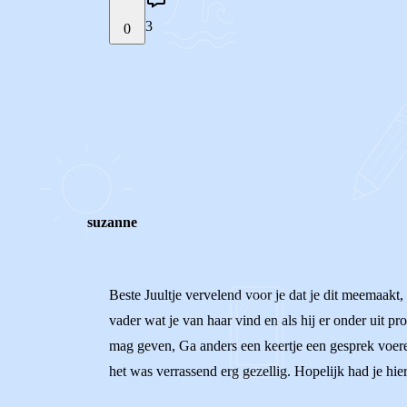
3
0
STEL JE EIGEN VRAAG
REACTIES (
3
)
suzanne
Beste Juultje vervelend voor je dat je dit meemaakt,
vader wat je van haar vind en als hij er onder uit pro
mag geven, Ga anders een keertje een gesprek voere
het was verrassend erg gezellig. Hopelijk had je hi