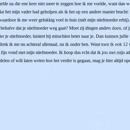
rfde na die ene keer niet meer te zeggen hoe ik me voelde, want dan we
at het mijn vader had geholpen als ik het op een andere manier bracht: 
ardoor ik me weer gelukkig voel in huis (mét mijn stiefmoeder erbij). D
 behalve dat je stiefmoeder weg gaat? Moet zij dingen anders doen, of jui
nder je stiefmoeder, luistert hij misschien beter naar je. Dan kunnen jull
bedenk ik me nu achteraf allemaal, nu ik ouder ben. Want toen ik ook 12
 fijn vond met mijn stiefmoeder. Ik hoop dus echt dat ik jou met mijn a
 delen of wilt laten weten hoe het verder is gegaan, mag je hier altijd o