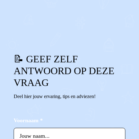
0
0
Reageer
📝 GEEF ZELF
ANTWOORD OP DEZE
VRAAG
Deel hier jouw ervaring, tips en adviezen!
Voornaam
*