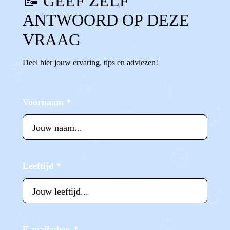
📝 GEEF ZELF
ANTWOORD OP DEZE
VRAAG
Deel hier jouw ervaring, tips en adviezen!
Voornaam
*
Leeftijd
*
E-mailadres
*