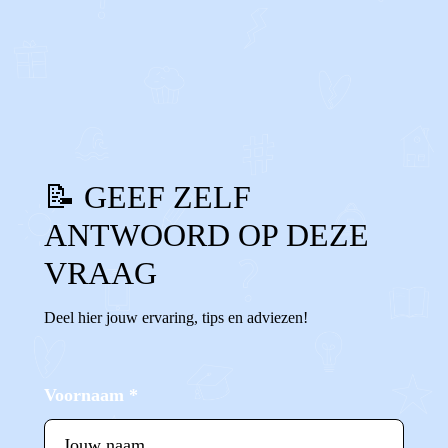
0
0
Reageer
📝 GEEF ZELF
ANTWOORD OP DEZE
VRAAG
Deel hier jouw ervaring, tips en adviezen!
Voornaam
*