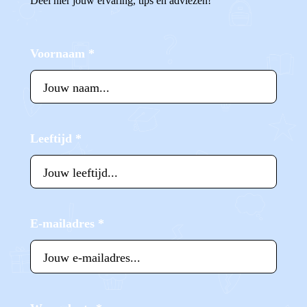
Deel hier jouw ervaring, tips en adviezen!
Voornaam
*
Leeftijd
*
E-mailadres
*