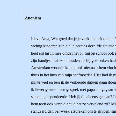
REACTIES (
3
)
Anoniem
Lieve Ama, Wat goed dat je je verhaal deelt op het fo
weinig kinderen zijn die in precies dezelfde situati
heel erg lastig mee omdat het bij mij op school ook n
zijn handjes thuis kon houden als hij gedronken had
Amsterdam woonde kon ik ook niet naar hem vluchten
thuis in het huis van mijn stiefmoeder. Hier had i
mij te veel en ben ik de verkeerde dingen gaan doen
ik liever gewoon een gesprek met papa aangegaan waa
samen tijd spendeerde. Heb jij dit al eens gedaan? I
hem toen ook verteld dat je het zo vervelend zit? M
standaard dag per week afspreken om te skypen, snap d