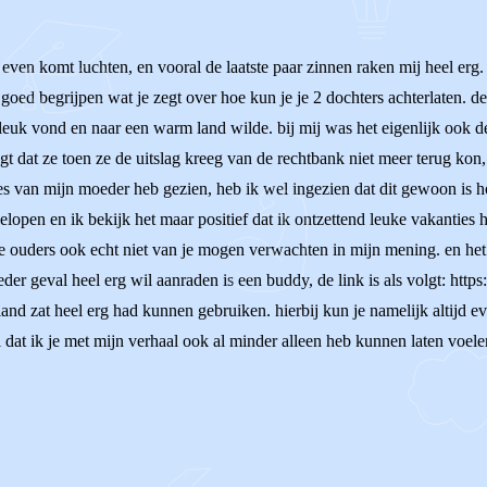
r even komt luchten, en vooral de laatste paar zinnen raken mij heel erg
l goed begrijpen wat je zegt over hoe kun je je 2 dochters achterlaten. d
leuk vond en naar een warm land wilde. bij mij was het eigenlijk ook d
 dat ze toen ze de uitslag kreeg van de rechtbank niet meer terug kon, 
es van mijn moeder heb gezien, heb ik wel ingezien dat dit gewoon is h
elopen en ik bekijk het maar positief dat ik ontzettend leuke vakanties 
je ouders ook echt niet van je mogen verwachten in mijn mening. en het k
eder geval heel erg wil aanraden is een buddy, de link is als volgt: http
land zat heel erg had kunnen gebruiken. hierbij kun je namelijk altijd ev
 dat ik je met mijn verhaal ook al minder alleen heb kunnen laten voelen