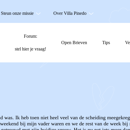
Steun onze missie
Over Villa Pinedo
Forum:
Open Brieven
Tips
Ve
stel hier je vraag!
oud was. Ik heb toen niet heel veel van de scheiding meegekre
weekend bij mijn vader waren en we de rest van de week bij 
r getrouwd met zijn huidige vrouw. Het is nu net iets meer dan