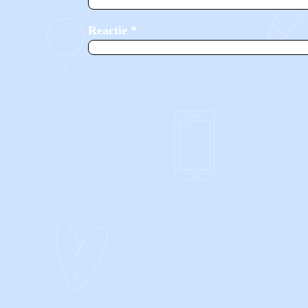
Reactie
*