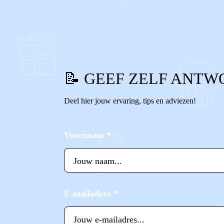
0
0
Reageer
📝 GEEF ZELF ANTW
Deel hier jouw ervaring, tips en adviezen!
Voornaam
*
E-mailadres
*