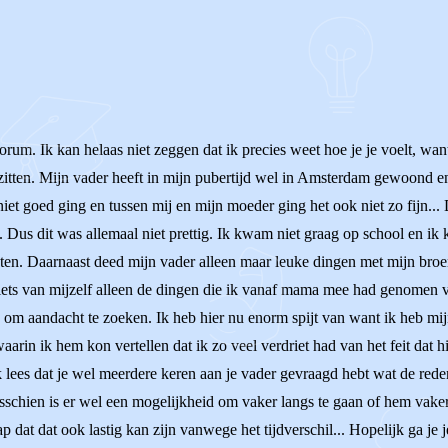
rum. Ik kan helaas niet zeggen dat ik precies weet hoe je je voelt, want 
e zitten. Mijn vader heeft in mijn pubertijd wel in Amsterdam gewoond e
iet goed ging en tussen mij en mijn moeder ging het ook niet zo fijn... D
. Dus dit was allemaal niet prettig. Ik kwam niet graag op school en i
. Daarnaast deed mijn vader alleen maar leuke dingen met mijn broer e
k niets van mijzelf alleen de dingen die ik vanaf mama mee had genome
 om aandacht te zoeken. Ik heb hier nu enorm spijt van want ik heb mij
rin ik hem kon vertellen dat ik zo veel verdriet had van het feit dat h
k lees dat je wel meerdere keren aan je vader gevraagd hebt wat de rede
isschien is er wel een mogelijkheid om vaker langs te gaan of hem vake
at dat ook lastig kan zijn vanwege het tijdverschil... Hopelijk ga je je