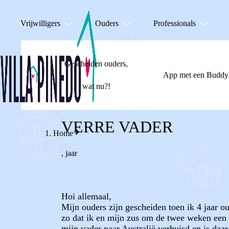
Vrijwilligers
Ouders
Professionals
Gescheiden ouders,
App met een Buddy
wat nu?!
VERRE VADER
Home
,
jaar
Hoi allemaal,
Mijn ouders zijn gescheiden toen ik 4 jaar 
zo dat ik en mijn zus om de twee weken een 
mijn vader naar Australië verhuisd en is daa