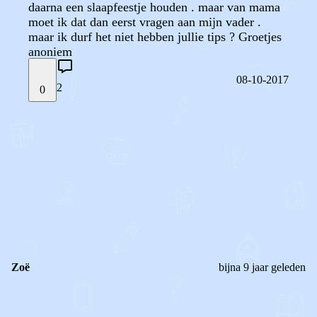
daarna een slaapfeestje houden . maar van mama
moet ik dat dan eerst vragen aan mijn vader .
maar ik durf het niet hebben jullie tips ? Groetjes
anoniem
08-10-2017
2
0
STEL JE EIGEN VRAAG
OF
REAGEER OP DIT BERICHT
REACTIES (
2
)
Zoë
bijna 9 jaar geleden