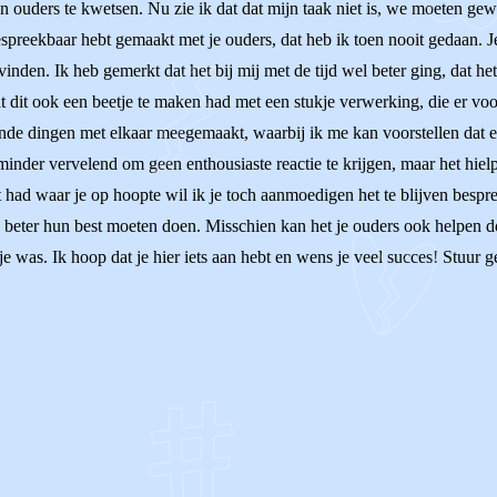
 ouders te kwetsen. Nu zie ik dat dat mijn taak niet is, we moeten g
espreekbaar hebt gemaakt met je ouders, dat heb ik toen nooit gedaan. 
ou vinden. Ik heb gemerkt dat het bij mij met de tijd wel beter ging, dat
dat dit ook een beetje te maken had met een stukje verwerking, die er v
de dingen met elkaar meegemaakt, waarbij ik me kan voorstellen dat e
t minder vervelend om geen enthousiaste reactie te krijgen, maar het hi
at had waar je op hoopte wil ik je toch aanmoedigen het te blijven bespre
ets beter hun best moeten doen. Misschien kan het je ouders ook helpen d
je was. Ik hoop dat je hier iets aan hebt en wens je veel succes! Stuur g