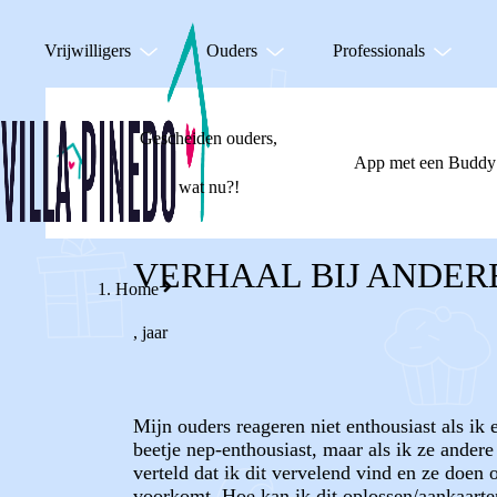
Vrijwilligers
Ouders
Professionals
Gescheiden ouders,
App met een Buddy
wat nu?!
VERHAAL BIJ ANDER
Home
,
jaar
Mijn ouders reageren niet enthousiast als ik 
beetje nep-enthousiast, maar als ik ze andere
verteld dat ik dit vervelend vind en ze doen
voorkomt. Hoe kan ik dit oplossen/aankaarte