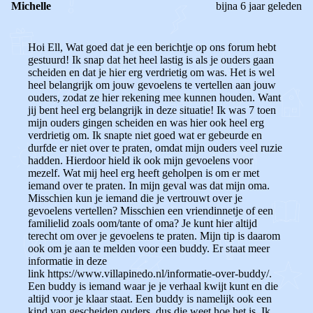
Michelle
bijna 6 jaar geleden
Hoi Ell, Wat goed dat je een berichtje op ons forum hebt
gestuurd! Ik snap dat het heel lastig is als je ouders gaan
scheiden en dat je hier erg verdrietig om was. Het is wel
heel belangrijk om jouw gevoelens te vertellen aan jouw
ouders, zodat ze hier rekening mee kunnen houden. Want
jij bent heel erg belangrijk in deze situatie! Ik was 7 toen
mijn ouders gingen scheiden en was hier ook heel erg
verdrietig om. Ik snapte niet goed wat er gebeurde en
durfde er niet over te praten, omdat mijn ouders veel ruzie
hadden. Hierdoor hield ik ook mijn gevoelens voor
mezelf. Wat mij heel erg heeft geholpen is om er met
iemand over te praten. In mijn geval was dat mijn oma.
Misschien kun je iemand die je vertrouwt over je
gevoelens vertellen? Misschien een vriendinnetje of een
familielid zoals oom/tante of oma? Je kunt hier altijd
terecht om over je gevoelens te praten. Mijn tip is daarom
ook om je aan te melden voor een buddy. Er staat meer
informatie in deze
link https://www.villapinedo.nl/informatie-over-buddy/.
Een buddy is iemand waar je je verhaal kwijt kunt en die
altijd voor je klaar staat. Een buddy is namelijk ook een
kind van gescheiden ouders, dus die weet hoe het is. Ik