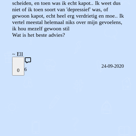
scheiden, en toen was ik echt kapot.. Ik weet dus
niet of ik toen soort van 'depressief' was, of
gewoon kapot, echt heel erg verdrietig en moe.. Ik
vertel meestal helemaal niks over mijn gevoelens,
ik hou mezelf gewoon stil
Wat is het beste advies?
~ Ell
24-09-2020
6
0
STEL JE EIGEN VRAAG
OF
REAGEER OP DIT BERICHT
REACTIES (
6
)