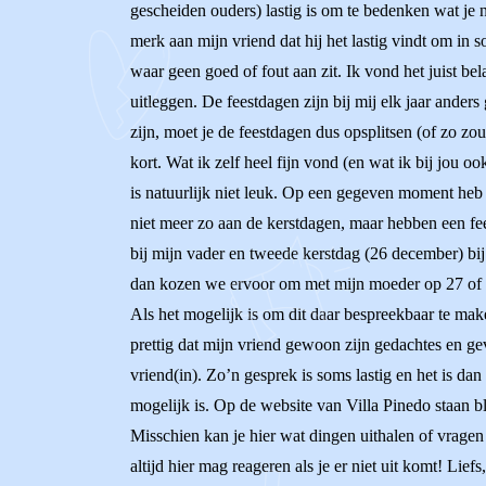
gescheiden ouders) lastig is om te bedenken wat je n
merk aan mijn vriend dat hij het lastig vindt om in s
waar geen goed of fout aan zit. Ik vond het juist be
uitleggen. De feestdagen zijn bij mij elk jaar anders
zijn, moet je de feestdagen dus opsplitsen (of zo zou
kort. Wat ik zelf heel fijn vond (en wat ik bij jou oo
is natuurlijk niet leuk. Op een gegeven moment heb
niet meer zo aan de kerstdagen, maar hebben een fe
bij mijn vader en tweede kerstdag (26 december) bij
dan kozen we ervoor om met mijn moeder op 27 of 28
Als het mogelijk is om dit daar bespreekbaar te mak
prettig dat mijn vriend gewoon zijn gedachtes en g
vriend(in). Zo’n gesprek is soms lastig en het is d
mogelijk is. Op de website van Villa Pinedo staan b
Misschien kan je hier wat dingen uithalen of vragen 
altijd hier mag reageren als je er niet uit komt! Lief