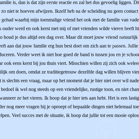
amilie is, dan is dat zijn eerste reactie en zal het dus gevoelig liggen. 
r zo niet te hoeven afwijzen. Ikzelf heb na de scheiding nu geen contac
e gehad waarbij mijn toenmalige vriend het ook met de familie van vader
 ouder werd en ook kerst met mij of met vrienden wilde vieren heeft hij
n zo houd je dus altijd een dag over. Maar dit moet jouw vriend natuurlijk
 geeft aan dat jouw familie erg hun best doet om zich aan te passen. Jul
duceren. Verder weet ik niet hoe goed de band is tussen jou en je scho
ar ook eens kerst bij jou thuis viert. Misschien willen zij zich ook wel
jk om doen, omdat ze traditiegetrouw dezelfde dag willen blijven vier
 is slechts een vraag, maar op het moment dat je hier niet over wil naden
it bedoel ik wel nog steeds op een vriendelijke, rustige toon, en niet ch
wanneer ze het vieren. Ik hoop dat je hier iets aan hebt. Het is een la
erder nog meer vragen bij je oproept of bepaalde dingen niet helemaal toep
elpen. Veel succes met de situatie, ik hoop dat jullie tot een mooie op