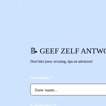
0
0
Reageer
📝 GEEF ZELF ANTW
Deel hier jouw ervaring, tips en adviezen!
Voornaam
*
E-mailadres
*