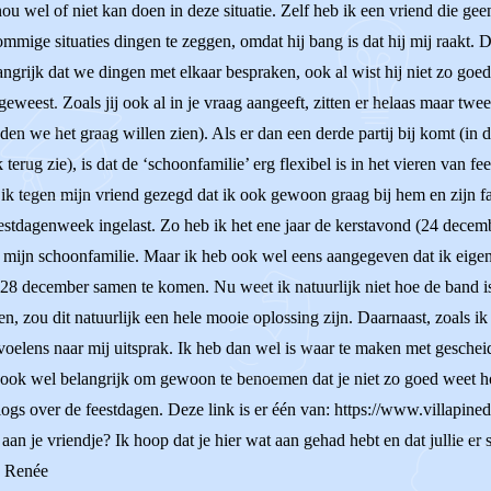
ou wel of niet kan doen in deze situatie. Zelf heb ik een vriend die ge
ommige situaties dingen te zeggen, omdat hij bang is dat hij mij raakt. 
langrijk dat we dingen met elkaar bespraken, ook al wist hij niet zo go
 geweest. Zoals jij ook al in je vraag aangeeft, zitten er helaas maar twe
den we het graag willen zien). Als er dan een derde partij bij komt (in d
k terug zie), is dat de ‘schoonfamilie’ erg flexibel is in het vieren van 
 ik tegen mijn vriend gezegd dat ik ook gewoon graag bij hem en zijn 
estdagenweek ingelast. Zo heb ik het ene jaar de kerstavond (24 decemb
 mijn schoonfamilie. Maar ik heb ook wel eens aangegeven dat ik eigenl
 december samen te komen. Nu weet ik natuurlijk niet hoe de band is t
en, zou dit natuurlijk een hele mooie oplossing zijn. Daarnaast, zoals
evoelens naar mij uitsprak. Ik heb dan wel is waar te maken met gesch
an ook wel belangrijk om gewoon te benoemen dat je niet zo goed weet h
logs over de feestdagen. Deze link is er één van: https://www.villapine
aan je vriendje? Ik hoop dat je hier wat aan gehad hebt en dat jullie e
s, Renée