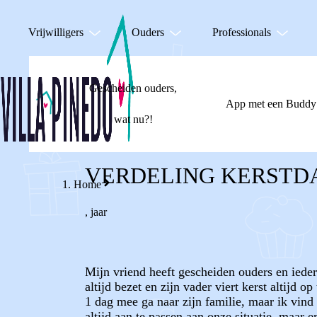
Vrijwilligers
Ouders
Professionals
Gescheiden ouders,
App met een Buddy
wat nu?!
VERDELING KERSTD
Home
,
jaar
Mijn vriend heeft gescheiden ouders en ieder
altijd bezet en zijn vader viert kerst altijd 
1 dag mee ga naar zijn familie, maar ik vind
altijd aan te passen aan onze situatie, maar 