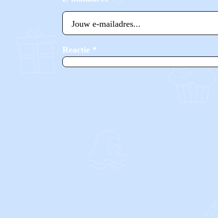
Reactie
*