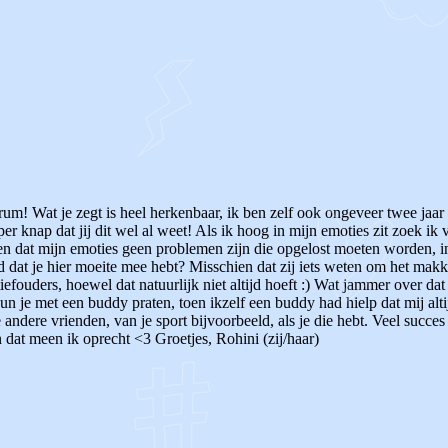
rum! Wat je zegt is heel herkenbaar, ik ben zelf ook ongeveer twee jaar
er knap dat jij dit wel al weet! Als ik hoog in mijn emoties zit zoek ik 
eren dat mijn emoties geen problemen zijn die opgelost moeten worden, in
ld dat je hier moeite mee hebt? Misschien dat zij iets weten om het mak
tiefouders, hoewel dat natuurlijk niet altijd hoeft :) Wat jammer over da
kun je met een buddy praten, toen ikzelf een buddy had hielp dat mij al
dere vrienden, van je sport bijvoorbeeld, als je die hebt. Veel succes 
n dat meen ik oprecht <3 Groetjes, Rohini (zij/haar)