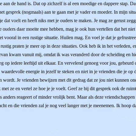
 je aan de hand is. Dat op zichzelf is al een moedige en dappere stap. Da
het gesprek (nogmaals) aan te gaan met je vader en moeder. In mijn situ
t je dat voelt en heeft niks met je ouders te maken. Je mag ze gerust z
s je ouders daar moeite mee hebben, mag je ook hun vertellen dat het niet 
et vooral in een rustige situatie. Huilen mag. En voel je dat je gefrust
t rustig praten je meer op in deze situaties. Ook heb ik in het verleden, 
rvan kwam vanuit mij, omdat ik was veranderd door de scheiding en hier
p iedere leeftijd uit elkaar. En vervelend genoeg voor jou, gebeurd da
aardevolle energie in jezelf te steken en niet in je vrienden die je op
wordt. Je vrienden bewijzen met dit gedrag dat ze jou niet kunnen onde
met ze en vertel ze hoe je je voelt. Geef ze bij dit gesprek ook de ruim
 anders reageert of minder vrolijk bent. Maar als deze vriendschappen 
t en die vrienden zal je nog veel langer met je meenemen. Ik hoop dat 