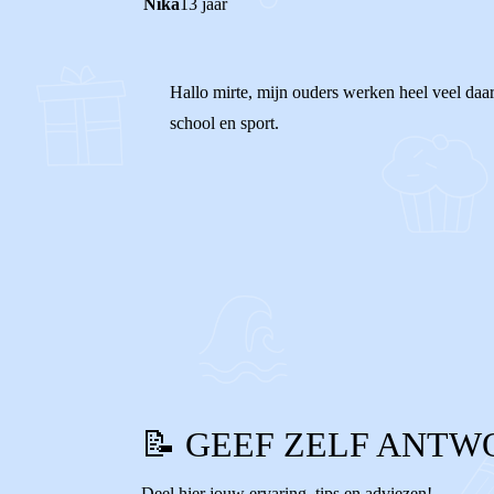
Nika
13 jaar
Hallo mirte, mijn ouders werken heel veel daar
school en sport.
1
0
Reageer
📝 GEEF ZELF ANTW
Deel hier jouw ervaring, tips en adviezen!