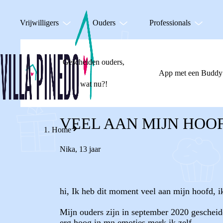
Vrijwilligers
Ouders
Professionals
Gescheiden ouders,
App met een Buddy
wat nu?!
VEEL AAN MIJN HOO
Home
Nika
,
13 jaar
hi, Ik heb dit moment veel aan mijn hoofd, i
Mijn ouders zijn in september 2020 gescheide
erg hoog in mn emoties merk ik zelf..