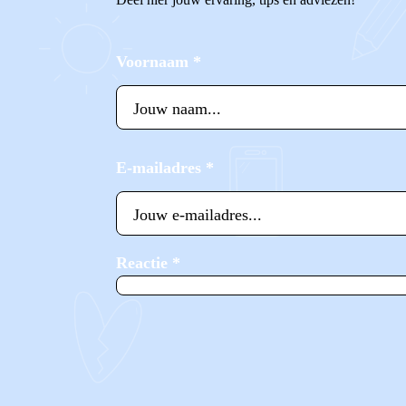
Voornaam
*
E-mailadres
*
Reactie
*