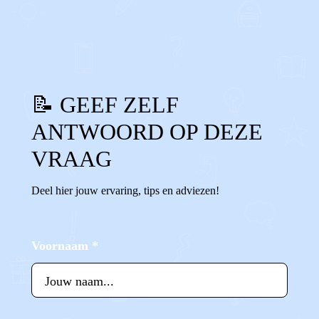
0
0
Reageer
📝 GEEF ZELF
ANTWOORD OP DEZE
VRAAG
Deel hier jouw ervaring, tips en adviezen!
Voornaam
*