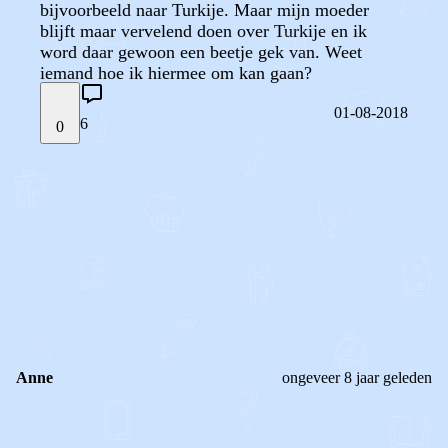
bijvoorbeeld naar Turkije. Maar mijn moeder
blijft maar vervelend doen over Turkije en ik
word daar gewoon een beetje gek van. Weet
iemand hoe ik hiermee om kan gaan?
01-08-2018
6
0
STEL JE EIGEN VRAAG
OF
REAGEER OP DIT BERICHT
REACTIES (
6
)
Anne
ongeveer 8 jaar geleden