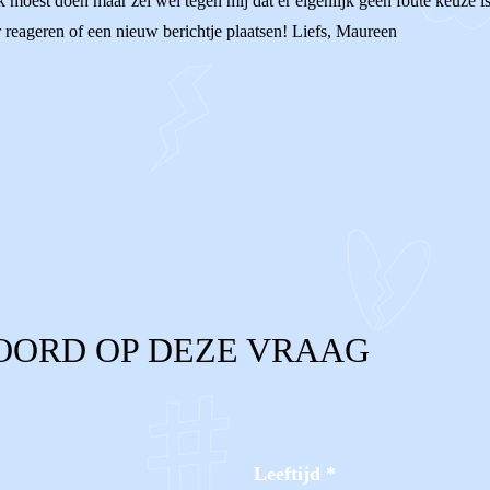
k moest doen maar zei wel tegen mij dat er eigenlijk geen foute keuze is 
 reageren of een nieuw berichtje plaatsen! Liefs, Maureen
OORD OP DEZE VRAAG
Leeftijd
*