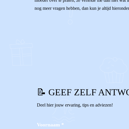
moeder over te praten, ze vertelde me dan niet wat i
nog meer vragen hebben, dan kun je altijd hieronder
0
0
Reageer
📝 GEEF ZELF ANTW
Deel hier jouw ervaring, tips en adviezen!
Voornaam
*