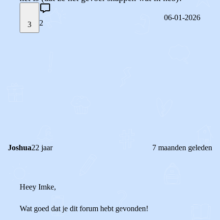
06-01-2026
2
3
STEL JE EIGEN VRAAG
OF
REAGEER OP DIT BERICHT
REACTIES (
2
)
Joshua
22 jaar
7 maanden geleden
Heey Imke,
Wat goed dat je dit forum hebt gevonden!