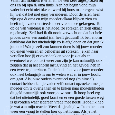
Vanaf dat moment is er af en toe een keer afgesproken bij
ons en bij opa & oma thuis. Aan het begin vond mijn
vader het echt niet óke en werd hij boos maar ergens wist
hij wel dat het niet ging veranderen. Door de jaren heen
zijn opa & oma en mijn moeder elkaar blijven zien en
heeft mijn vader er steeds meer vrede mee gekregen. Tot
op de van vandaag is het goed, ze spreken en zien elkaar
regelmatig. Zelf had ik dit nooit verwacht omdat het hele
proces zeker een aantal jaar heeft geduurd! Ik ben enorm
dankbaar dat het uiteindelijk zo is afgelopen en dat gun ik
jou ook! Wat je zelf zou kunnen doen is bij jouw moeder
jou eigen wensen en behoeftes uit spreken, je kan haar
vertellen hoe jij er over denk en voor je ziet als er
eventueel wel contact weer zou zijn je kan natuurlijk ook
zeggen dat jij het enorm lastig vind en het gevoel heb in
een tweestrijd te zitten. Ik denk dat het voor jouw moeder
ook heel belangrijk is om te weten wat er in jouw hoofd
om gaat. Als jouw ouders eventueel nog (minimaal)
contact hebben kan je vader zelf contact opzoeken met je
moeder om te overleggen en te kijken naar mogelijkheden
dit geld natuurlijk ook voor jouw oma. Ik hoop heel erg
dat het uiteindelijk goed komt en er een goede tussen weg
is gevonden waar iedereen vrede mee heeft! Hopelijk heb
je wat aan mijn reactie. Weet dat je altijd welkom bent om
weer een vraag te stellen hier op het forum. Als je het