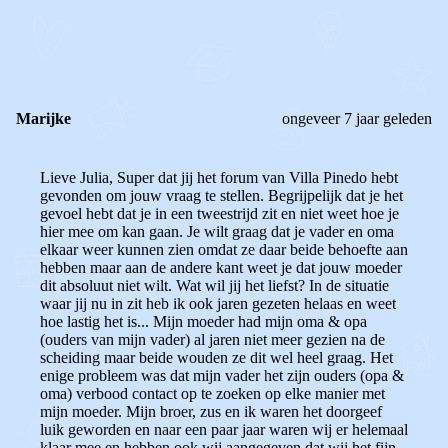
REACTIES (
2
)
Marijke
ongeveer 7 jaar geleden
Lieve Julia, Super dat jij het forum van Villa Pinedo hebt
gevonden om jouw vraag te stellen. Begrijpelijk dat je het
gevoel hebt dat je in een tweestrijd zit en niet weet hoe je
hier mee om kan gaan. Je wilt graag dat je vader en oma
elkaar weer kunnen zien omdat ze daar beide behoefte aan
hebben maar aan de andere kant weet je dat jouw moeder
dit absoluut niet wilt. Wat wil jij het liefst? In de situatie
waar jij nu in zit heb ik ook jaren gezeten helaas en weet
hoe lastig het is... Mijn moeder had mijn oma & opa
(ouders van mijn vader) al jaren niet meer gezien na de
scheiding maar beide wouden ze dit wel heel graag. Het
enige probleem was dat mijn vader het zijn ouders (opa &
oma) verbood contact op te zoeken op elke manier met
mijn moeder. Mijn broer, zus en ik waren het doorgeef
luik geworden en naar een paar jaar waren wij er helemaal
klaar mee en hebben ook wij aangegeven dat wij het fijn