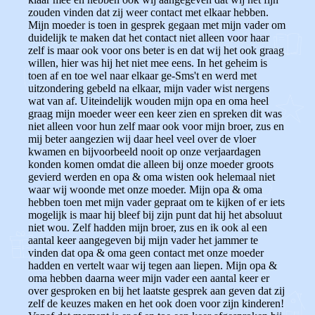
zouden vinden dat zij weer contact met elkaar hebben.
Mijn moeder is toen in gesprek gegaan met mijn vader om
duidelijk te maken dat het contact niet alleen voor haar
zelf is maar ook voor ons beter is en dat wij het ook graag
willen, hier was hij het niet mee eens. In het geheim is
toen af en toe wel naar elkaar ge-Sms't en werd met
uitzondering gebeld na elkaar, mijn vader wist nergens
wat van af. Uiteindelijk wouden mijn opa en oma heel
graag mijn moeder weer een keer zien en spreken dit was
niet alleen voor hun zelf maar ook voor mijn broer, zus en
mij beter aangezien wij daar heel veel over de vloer
kwamen en bijvoorbeeld nooit op onze verjaardagen
konden komen omdat die alleen bij onze moeder groots
gevierd werden en opa & oma wisten ook helemaal niet
waar wij woonde met onze moeder. Mijn opa & oma
hebben toen met mijn vader gepraat om te kijken of er iets
mogelijk is maar hij bleef bij zijn punt dat hij het absoluut
niet wou. Zelf hadden mijn broer, zus en ik ook al een
aantal keer aangegeven bij mijn vader het jammer te
vinden dat opa & oma geen contact met onze moeder
hadden en vertelt waar wij tegen aan liepen. Mijn opa &
oma hebben daarna weer mijn vader een aantal keer er
over gesproken en bij het laatste gesprek aan geven dat zij
zelf de keuzes maken en het ook doen voor zijn kinderen!