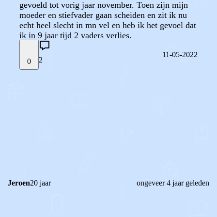
gevoeld tot vorig jaar november. Toen zijn mijn
moeder en stiefvader gaan scheiden en zit ik nu
echt heel slecht in mn vel en heb ik het gevoel dat
ik in 9 jaar tijd 2 vaders verlies.
11-05-2022
2
0
STEL JE EIGEN VRAAG
OF
REAGEER OP DIT BERICHT
REACTIES (
2
)
Jeroen
20 jaar
ongeveer 4 jaar geleden