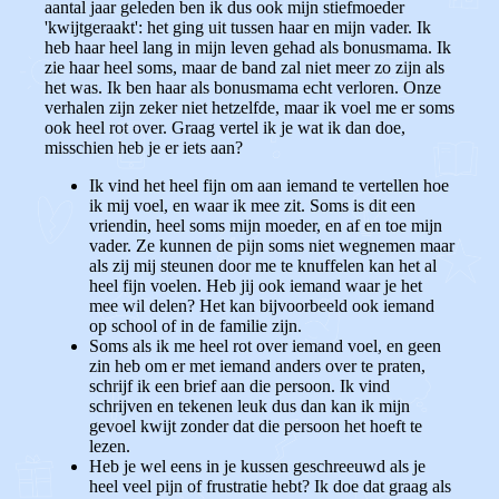
aantal jaar geleden ben ik dus ook mijn stiefmoeder
'kwijtgeraakt': het ging uit tussen haar en mijn vader. Ik
heb haar heel lang in mijn leven gehad als bonusmama. Ik
zie haar heel soms, maar de band zal niet meer zo zijn als
het was. Ik ben haar als bonusmama echt verloren. Onze
verhalen zijn zeker niet hetzelfde, maar ik voel me er soms
ook heel rot over. Graag vertel ik je wat ik dan doe,
misschien heb je er iets aan?
Ik vind het heel fijn om aan iemand te vertellen hoe
ik mij voel, en waar ik mee zit. Soms is dit een
vriendin, heel soms mijn moeder, en af en toe mijn
vader. Ze kunnen de pijn soms niet wegnemen maar
als zij mij steunen door me te knuffelen kan het al
heel fijn voelen. Heb jij ook iemand waar je het
mee wil delen? Het kan bijvoorbeeld ook iemand
op school of in de familie zijn.
Soms als ik me heel rot over iemand voel, en geen
zin heb om er met iemand anders over te praten,
schrijf ik een brief aan die persoon. Ik vind
schrijven en tekenen leuk dus dan kan ik mijn
gevoel kwijt zonder dat die persoon het hoeft te
lezen.
Heb je wel eens in je kussen geschreeuwd als je
heel veel pijn of frustratie hebt? Ik doe dat graag als