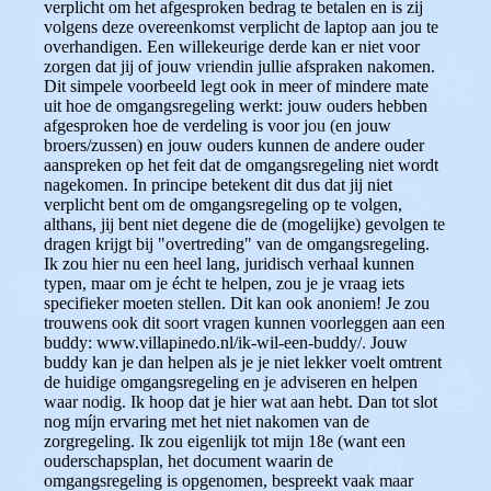
verplicht om het afgesproken bedrag te betalen en is zij
volgens deze overeenkomst verplicht de laptop aan jou te
overhandigen. Een willekeurige derde kan er niet voor
zorgen dat jij of jouw vriendin jullie afspraken nakomen.
Dit simpele voorbeeld legt ook in meer of mindere mate
uit hoe de omgangsregeling werkt: jouw ouders hebben
afgesproken hoe de verdeling is voor jou (en jouw
broers/zussen) en jouw ouders kunnen de andere ouder
aanspreken op het feit dat de omgangsregeling niet wordt
nagekomen. In principe betekent dit dus dat jij niet
verplicht bent om de omgangsregeling op te volgen,
althans, jij bent niet degene die de (mogelijke) gevolgen te
dragen krijgt bij "overtreding" van de omgangsregeling.
Ik zou hier nu een heel lang, juridisch verhaal kunnen
typen, maar om je écht te helpen, zou je je vraag iets
specifieker moeten stellen. Dit kan ook anoniem! Je zou
trouwens ook dit soort vragen kunnen voorleggen aan een
buddy: www.villapinedo.nl/ik-wil-een-buddy/. Jouw
buddy kan je dan helpen als je je niet lekker voelt omtrent
de huidige omgangsregeling en je adviseren en helpen
waar nodig. Ik hoop dat je hier wat aan hebt. Dan tot slot
nog míjn ervaring met het niet nakomen van de
zorgregeling. Ik zou eigenlijk tot mijn 18e (want een
ouderschapsplan, het document waarin de
omgangsregeling is opgenomen, bespreekt vaak maar