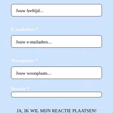
E-mailadres
*
Woonplaats
*
Reactie
*
JA, IK WIL MIJN REACTIE PLAATSEN!