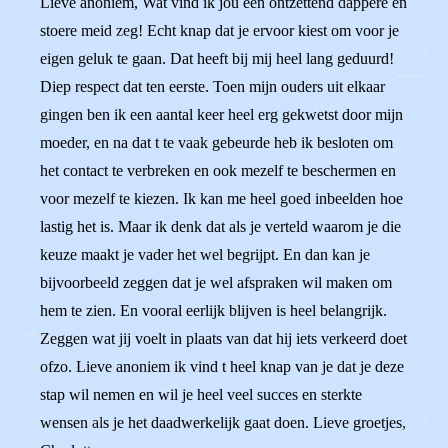
Lieve anoniem, Wat vind ik jou een ontzettend dappere en
stoere meid zeg! Echt knap dat je ervoor kiest om voor je
eigen geluk te gaan. Dat heeft bij mij heel lang geduurd!
Diep respect dat ten eerste. Toen mijn ouders uit elkaar
gingen ben ik een aantal keer heel erg gekwetst door mijn
moeder, en na dat t te vaak gebeurde heb ik besloten om
het contact te verbreken en ook mezelf te beschermen en
voor mezelf te kiezen. Ik kan me heel goed inbeelden hoe
lastig het is. Maar ik denk dat als je verteld waarom je die
keuze maakt je vader het wel begrijpt. En dan kan je
bijvoorbeeld zeggen dat je wel afspraken wil maken om
hem te zien. En vooral eerlijk blijven is heel belangrijk.
Zeggen wat jij voelt in plaats van dat hij iets verkeerd doet
ofzo. Lieve anoniem ik vind t heel knap van je dat je deze
stap wil nemen en wil je heel veel succes en sterkte
wensen als je het daadwerkelijk gaat doen. Lieve groetjes,