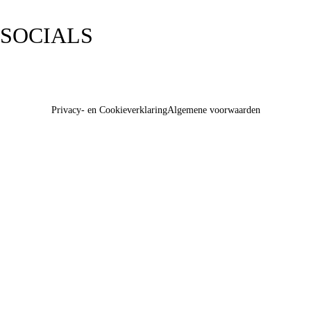
SOCIALS
Privacy- en Cookieverklaring
Algemene voorwaarden