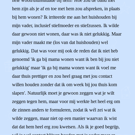
hele woon/thuissituatie bij hem? Hoe zou de band met
hem zijn als je af en toe met hem zou afspreken, in plaats
bij hem wonen? Ik irriteerde me aan het huishouden bij
mijn vader, inclusief stiefmoeder en stiefzussen. Ik wilde
daar gewoon niet wonen, daar was ik niet gelukkig. Maar
mijn vader maakt me (los van dat huishouden) wel
gelukkig. Dat was voor mij ook de reden dat ik niet heb
genoemd 'ik ga bij mama wonen want ik ben bij jou niet
gelukkig' maar 'ik ga bij mama wonen want ik voel me
daar thuis prettiger en zou heel graag met jou contact
willen houden zonder dat ik om week bij jou thuis kom
slapen'. Natuurlijk moet je gewoon zeggen wat je wilt
zeggen tegen hem, maar voor mij werkte het heel erg om
de zinnen anders te formuleren, zodat ik wél zei wat ik
wilde zeggen, maar niet op een manier waarvan ik wist
dat dat hem heel erg zou kwetsen. Als ik je goed begrijp,