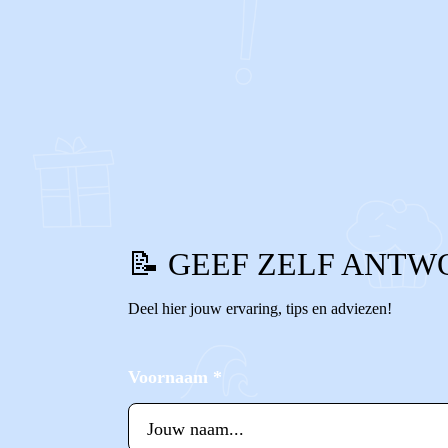
0
0
Reageer
📝 GEEF ZELF ANTW
Deel hier jouw ervaring, tips en adviezen!
Voornaam
*