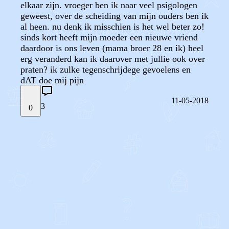
elkaar zijn. vroeger ben ik naar veel psigologen
geweest, over de scheiding van mijn ouders ben ik
al heen. nu denk ik misschien is het wel beter zo!
sinds kort heeft mijn moeder een nieuwe vriend
daardoor is ons leven (mama broer 28 en ik) heel
erg veranderd kan ik daarover met jullie ook over
praten? ik zulke tegenschrijdege gevoelens en
dAT doe mij pijn
11-05-2018
3
0
STEL JE EIGEN VRAAG
OF
REAGEER OP DIT BERICHT
REACTIES (
3
)