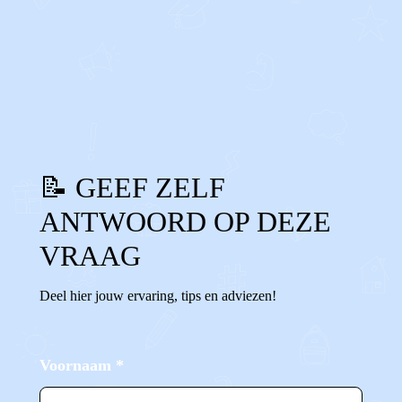
0
0
Reageer
📝 GEEF ZELF
ANTWOORD OP DEZE
VRAAG
Deel hier jouw ervaring, tips en adviezen!
Voornaam
*