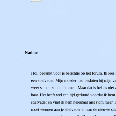
STEL JE EIGEN VRAAG
REACTIES (
4
)
Nadine
Hoi, bedankt voor je berichtje op het forum. Ik lees
een stiefvader. Mijn moeder had besloten bij mijn 
weer samen zouden komen. Maar dat is helaas niet zo
haar. Het heeft wel een tijd geduurd voordat ik he
stiefvader en vind ik hem helemaal niet stom meer. Ik
moet wennen aan je stiefvader en aan de nieuwe situ