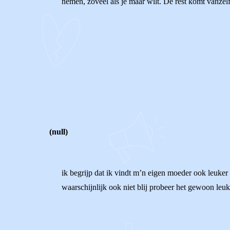
nemen, zoveel als je maar wilt. De rest komt vanzel
0
0
Reageer
(null)
ik begrijp dat ik vindt m’n eigen moeder ook leuker
waarschijnlijk ook niet blij probeer het gewoon leuk