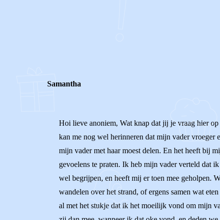
0
0
Reageer
Samantha
Hoi lieve anoniem, Wat knap dat jij je vraag hier op
kan me nog wel herinneren dat mijn vader vroeger e
mijn vader met haar moest delen. En het heeft bij m
gevoelens te praten. Ik heb mijn vader verteld dat ik 
wel begrijpen, en heeft mij er toen mee geholpen. 
wandelen over het strand, of ergens samen wat eten 
al met het stukje dat ik het moeilijk vond om mijn v
zij dan mee, wanneer ik dat oke vond, en deden we m