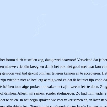
 het forum durft te stellen zeg, dankjewel daarvoor! Vervelend dat je het
en nieuwe vriendin kreeg, en dat ik het ook niet goed met haar kon vi
ij gewoon veel tijd gekost om haar te leren kennen en te accepteren. He
zijn vriendin niet zo heel erg aardig vond en dat ik het niet fijn vond da
We hebben toen afgesproken om vaker met zijn tweeën iets te doen. Zo 
of drinken. Alleen wij samen, zonder stiefmoeder. Zo had mijn vader eve
ader te delen. In het begin spraken we veel vaker samen af, en later st
et zijn drieën iets. Toen ik mijn stiefmoeder beter leerde kennen, en za