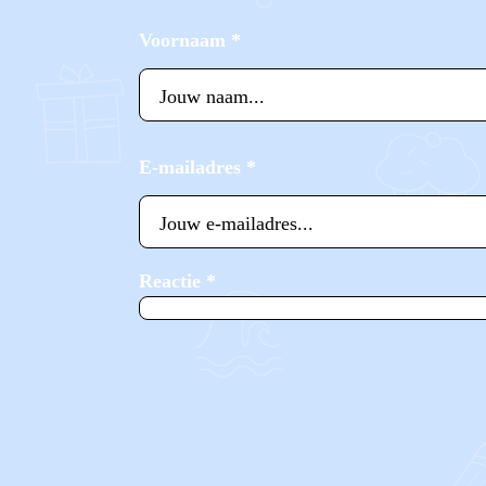
Voornaam
*
E-mailadres
*
Reactie
*