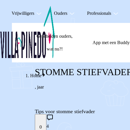
Vrijwilligers
Ouders
Professionals
Gescheiden ouders,
App met een Buddy
wat nu?!
STOMME STIEFVADE
Home
,
jaar
Tips voor stomme stiefvader
4
0