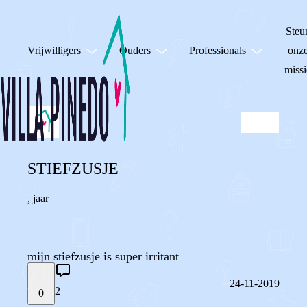
Steu
Vrijwilligers
Ouders
Professionals
onz
missi
STIEFZUSJE
,
jaar
mijn stiefzusje is super irritant
24-11-2019
2
0