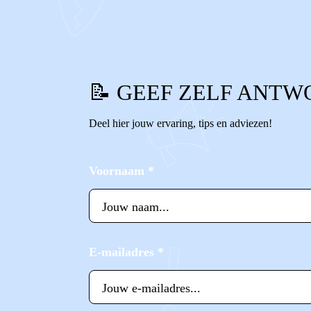
0
0
Reageer
📝 GEEF ZELF ANTW
Deel hier jouw ervaring, tips en adviezen!
Voornaam
*
E-mailadres
*