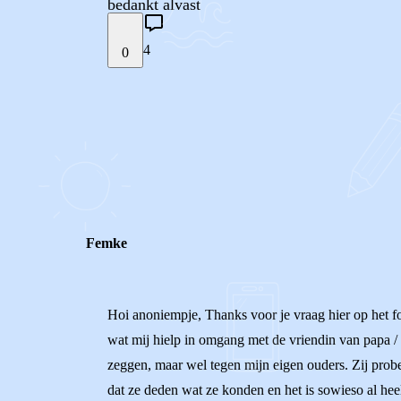
bedankt alvast
4
0
STEL JE EIGEN VRAAG
REACTIES (
4
)
Femke
Hoi anoniempje, Thanks voor je vraag hier op het fo
wat mij hielp in omgang met de vriendin van papa / 
zeggen, maar wel tegen mijn eigen ouders. Zij probe
dat ze deden wat ze konden en het is sowieso al heel