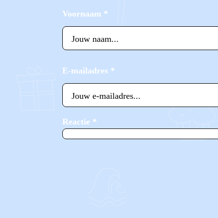
Voornaam
*
E-mailadres
*
Reactie
*