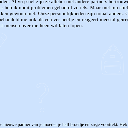
iden. Al vrij snel zijn ze allebei met andere partners hertro
 heb ik nooit problemen gehad of zo iets. Maar met mn stief
kken gewoon niet. Onze persoonlijkheden zijn totaal anders. O
 behandeld me ook als een ver neefje en reageert meestal geïr
t mensen over me heen wil laten lopen.
OF
de nieuwe partner van je moeder je half broertje en zusje voortrekt. He