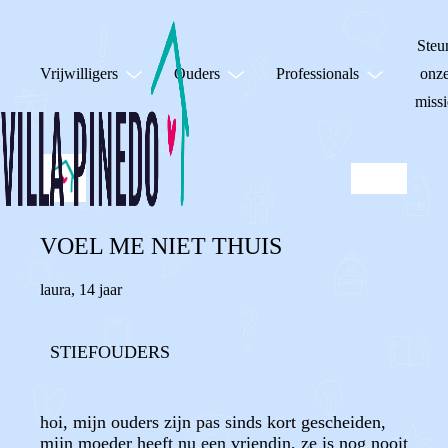
Steu
Vrijwilligers
Ouders
Professionals
onz
missi
VOEL ME NIET THUIS
laura
,
14 jaar
STIEFOUDERS
hoi, mijn ouders zijn pas sinds kort gescheiden,
mijn moeder heeft nu een vriendin, ze is nog nooit