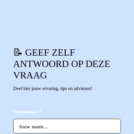
0
0
Reageer
📝 GEEF ZELF
ANTWOORD OP DEZE
VRAAG
Deel hier jouw ervaring, tips en adviezen!
Voornaam
*