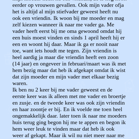
eerder op vrouwen gevallen. Ook mijn vader ofja
het is altijd al mijn stiefvader geweest heeft nu
ook een vriendin. Ik woon bij me moeder en mag
zelf kiezen wanneer ik naar me vader ga. Me
vader heeft eerst bij me oma gewoond omdat hij
een huis moest vinden en sinds 1 april heeft hij er
een en woont hij daar. Maar ik ga er nooit naar
toe, want iets houdt me tegen. Zijn vriendin is
heel aardig ja maar die vriendin heeft een zoon
(14 jaar) en ongeveer in februari/maart was ik met
hem bezig maar dat heb ik afgekapt omdat ik wist
dat zijn moeder en mijn vader met elkaar bezig
waren.
Ik ben nu 2 keer bij me vader geweest en de
eerste keer was ik alleen met me vader en broertje
en zusje. en de tweede keer was ook zijn vriendin
en haar zoontje er bij. En ik voelde me toen heel
ongemakkelijk daar. later toen ik naar me moeders
huis terug ging begon hij me te appen en begon ik
hem weer leuk te vinden maar dat heb ik ook
weer af gekapt. Maar ik wil nu niet meer naar me