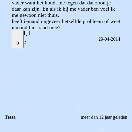
vader want het houdt me tegen dat dat zoontje
daar kan zijn. En als ik bij me vader ben voel ik
me gewoon niet thuis.
heeft iemand ongeveer hetzelfde probleem of weet
iemand hier raad mee?
29-04-2014
2
0
STEL JE EIGEN VRAAG
OF
REAGEER OP DIT BERICHT
REACTIES (
2
)
Tessa
meer dan 12 jaar geleden