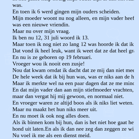
was.
En toen ik 6 werd gingen mijn ouders scheiden.
Mijn moeder woont nu nog alleen, en mijn vader heeft si
was een nieuwe vriendin.
Maar nu over mijn vraag.
Ik ben nu 12, 31 juli woord ik 13.
Maar toen ik nog niet zo lang 12 was hoorde ik dat ik e
Dat vond ik heel leuk, want ik weet dat ze dat heel gra
En nu is ze geboren op 19 februari.
Vroeger wou ik nooit een zusje!
Nou dat kwam omdat ik dacht dat ze mij dan niet meer 
De hele week dat ik bij hun was, was er niks aan de ha
Maar ik merkte wel na een paar dagen dat ze me minde
En dat mijn vader dan aan mijn stiefmoeder vrachten, 
maar dan vergat hij mij gewoon, en normaal niet.
En vroeger waren ze altijd boos als ik niks liet weten.
Maar nu maakt het hun niks meer uit.
En nu moet ik ook nog alles doen.
Als ik binnen kom bij hun, dan is het niet hoe gaat het 
hond uit laten.En als ik dan nee zeg dan zeggen ze wil je
Nu voel ik me als een dienst meid.