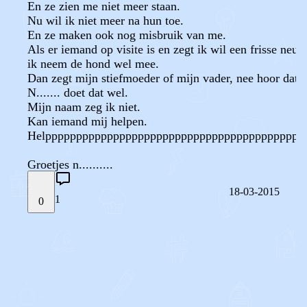
En ze zien me niet meer staan.
Nu wil ik niet meer na hun toe.
En ze maken ook nog misbruik van me.
Als er iemand op visite is en zegt ik wil een frisse neus
ik neem de hond wel mee.
Dan zegt mijn stiefmoeder of mijn vader, nee hoor dat h
N....... doet dat wel.
Mijn naam zeg ik niet.
Kan iemand mij helpen.
Helpppppppppppppppppppppppppppppppppppppppppp
Groetjes n..........
18-03-2015
1
0
STEL JE EIGEN VRAAG
OF
REAGEER OP DIT BERICHT