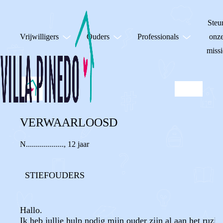
Steu
Vrijwilligers
Ouders
Professionals
onz
missi
VERWAARLOOSD
N...................
,
12 jaar
STIEFOUDERS
Hallo.
Ik heb jullie hulp nodig mijn ouder zijn al aan het ruziën