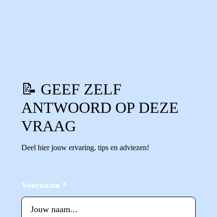
0
0
Reageer
📝 GEEF ZELF
ANTWOORD OP DEZE
VRAAG
Deel hier jouw ervaring, tips en adviezen!
Voornaam
*