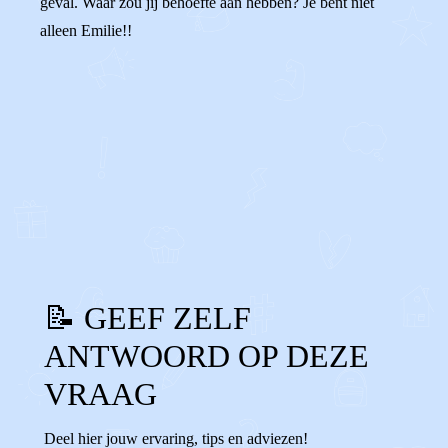
geval. Waar zou jij behoefte aan hebben? Je bent niet
alleen Emilie!!
0
0
Reageer
📝 GEEF ZELF
ANTWOORD OP DEZE
VRAAG
Deel hier jouw ervaring, tips en adviezen!