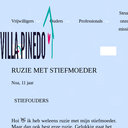
Steu
Vrijwilligers
Ouders
Professionals
onz
missi
RUZIE MET STIEFMOEDER
Noa
,
11 jaar
STIEFOUDERS
Hoi 👋 ik heb weleens ruzie met mijn stiefmoeder.
Maar dan ook best erge ruzie. Gelukkig gaat het