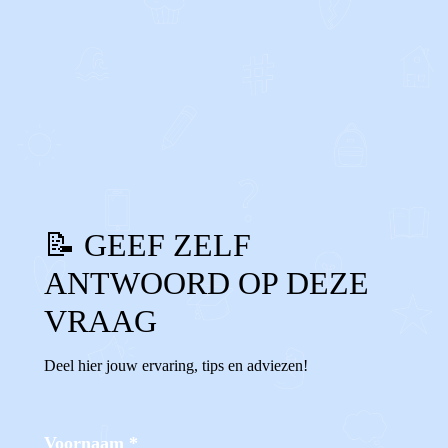
0
0
Reageer
📝 GEEF ZELF
ANTWOORD OP DEZE
VRAAG
Deel hier jouw ervaring, tips en adviezen!
Voornaam
*