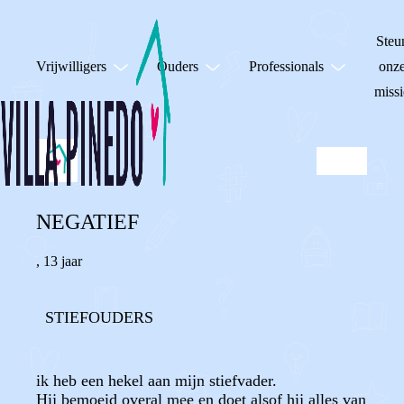
Steu
Vrijwilligers
Ouders
Professionals
onz
missi
NEGATIEF
,
13 jaar
STIEFOUDERS
ik heb een hekel aan mijn stiefvader.
Hij bemoeid overal mee en doet alsof hij alles van