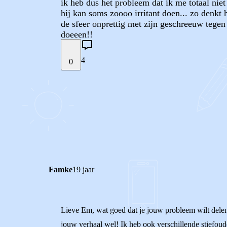
ik heb dus het probleem dat ik me totaal niet
hij kan soms zoooo irritant doen... zo denkt h
de sfeer onprettig met zijn geschreeuw tegen m
doeeen!!
4
0
STEL JE EIGEN VRAAG
REACTIES (
4
)
Famke
19 jaar
Lieve Em, wat goed dat je jouw probleem wilt delen o
jouw verhaal wel! Ik heb ook verschillende stiefoud