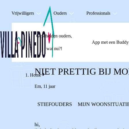
Vrijwilligers
Ouders
Professionals
Gescheiden ouders,
App met een Buddy
wat nu?!
NIET PRETTIG BIJ M
Home
Em
,
11 jaar
STIEFOUDERS
MIJN WOONSITUATI
hi,