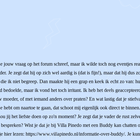
e jouw vraag op het forum schreef, maar ik wilde toch nog eventjes reage
. Je zegt dat hij op zich wel aardig is (dat is fijn!), maar dat hij dus z
die ik niet begreep. Dan maakte hij een grap en keek ik echt zo van: hu
d bedoelde, maar ik vond het toch irritant. Ik heb het deels geaccepteer
w moeder, of met iemand anders over praten? En wat lastig dat je stiefva
hebt om naartoe te gaan, dat schoot mij eigenlijk ook direct te binnen.
zou jij het liefste doen op zo'n moment? Je zegt dat je vader de rust zel
r bespreken? Wist je dat je bij Villa Pinedo met een Buddy kan chatte
 hier lezen: https://www.villapinedo.nl/informatie-over-buddy/. Je kunt n