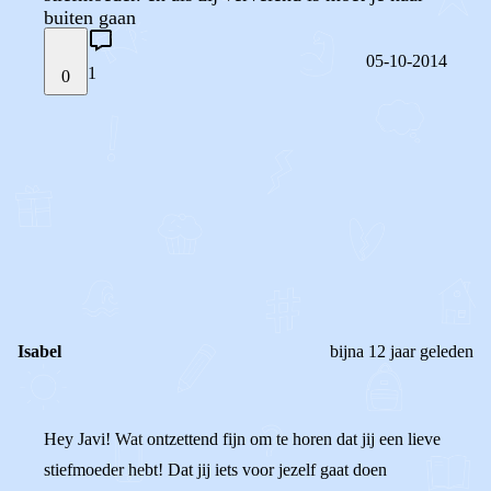
buiten gaan
05-10-2014
1
0
STEL JE EIGEN VRAAG
OF
REAGEER OP DIT BERICHT
REACTIES (
1
)
Isabel
bijna 12 jaar geleden
Hey Javi! Wat ontzettend fijn om te horen dat jij een lieve
stiefmoeder hebt! Dat jij iets voor jezelf gaat doen