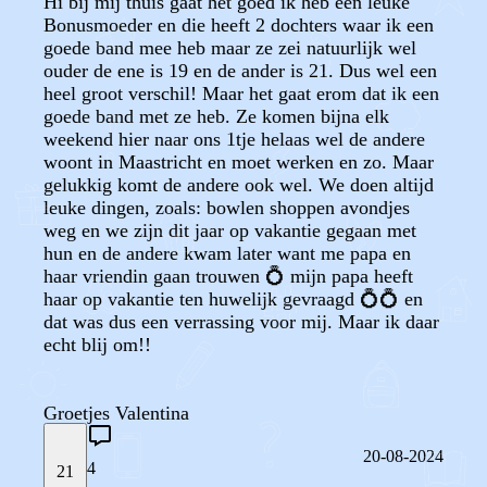
Hi bij mij thuis gaat het goed ik heb een leuke
Bonusmoeder en die heeft 2 dochters waar ik een
goede band mee heb maar ze zei natuurlijk wel
ouder de ene is 19 en de ander is 21. Dus wel een
heel groot verschil! Maar het gaat erom dat ik een
goede band met ze heb. Ze komen bijna elk
weekend hier naar ons 1tje helaas wel de andere
woont in Maastricht en moet werken en zo. Maar
gelukkig komt de andere ook wel. We doen altijd
leuke dingen, zoals: bowlen shoppen avondjes
weg en we zijn dit jaar op vakantie gegaan met
hun en de andere kwam later want me papa en
haar vriendin gaan trouwen 💍 mijn papa heeft
haar op vakantie ten huwelijk gevraagd 💍💍 en
dat was dus een verrassing voor mij. Maar ik daar
echt blij om!!
Groetjes Valentina
20-08-2024
4
21