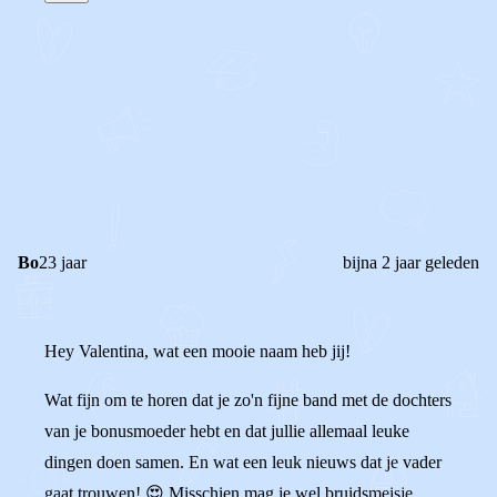
STEL JE EIGEN VRAAG
OF
REAGEER OP DIT BERICHT
REACTIES (
4
)
Bo
23 jaar
bijna 2 jaar geleden
Hey Valentina, wat een mooie naam heb jij!
Wat fijn om te horen dat je zo'n fijne band met de dochters
van je bonusmoeder hebt en dat jullie allemaal leuke
dingen doen samen. En wat een leuk nieuws dat je vader
gaat trouwen! 😍 Misschien mag je wel bruidsmeisje