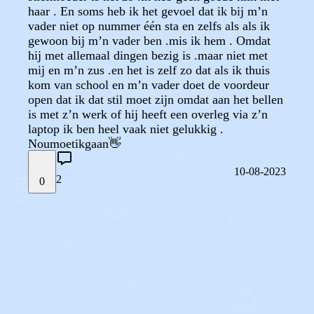
haar . En soms heb ik het gevoel dat ik bij m’n
vader niet op nummer één sta en zelfs als als ik
gewoon bij m’n vader ben .mis ik hem . Omdat
hij met allemaal dingen bezig is .maar niet met
mij en m’n zus .en het is zelf zo dat als ik thuis
kom van school en m’n vader doet de voordeur
open dat ik dat stil moet zijn omdat aan het bellen
is met z’n werk of hij heeft een overleg via z’n
laptop ik ben heel vaak niet gelukkig .
Noumoetikgaan👋
10-08-2023
2
0
STEL JE EIGEN VRAAG
OF
REAGEER OP DIT BERICHT
REACTIES (
2
)