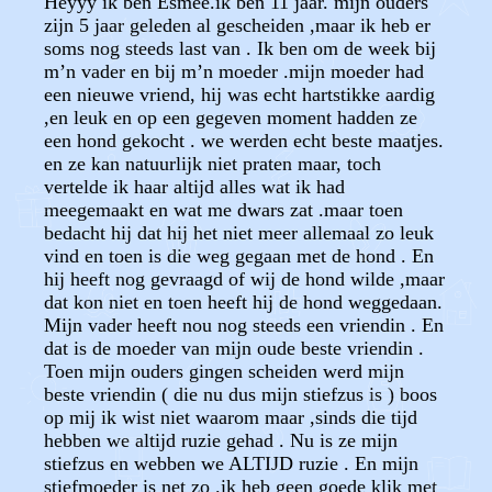
Heyyy ik ben Esmee.ik ben 11 jaar. mijn ouders
zijn 5 jaar geleden al gescheiden ,maar ik heb er
soms nog steeds last van . Ik ben om de week bij
m’n vader en bij m’n moeder .mijn moeder had
een nieuwe vriend, hij was echt hartstikke aardig
,en leuk en op een gegeven moment hadden ze
een hond gekocht . we werden echt beste maatjes.
en ze kan natuurlijk niet praten maar, toch
vertelde ik haar altijd alles wat ik had
meegemaakt en wat me dwars zat .maar toen
bedacht hij dat hij het niet meer allemaal zo leuk
vind en toen is die weg gegaan met de hond . En
hij heeft nog gevraagd of wij de hond wilde ,maar
dat kon niet en toen heeft hij de hond weggedaan.
Mijn vader heeft nou nog steeds een vriendin . En
dat is de moeder van mijn oude beste vriendin .
Toen mijn ouders gingen scheiden werd mijn
beste vriendin ( die nu dus mijn stiefzus is ) boos
op mij ik wist niet waarom maar ,sinds die tijd
hebben we altijd ruzie gehad . Nu is ze mijn
stiefzus en webben we ALTIJD ruzie . En mijn
stiefmoeder is net zo .ik heb geen goede klik met