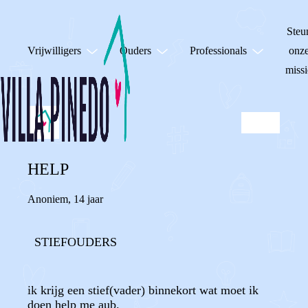
Steu
Vrijwilligers
Ouders
Professionals
onz
missi
HELP
Anoniem
,
14 jaar
STIEFOUDERS
ik krijg een stief(vader) binnekort wat moet ik
doen help me aub.