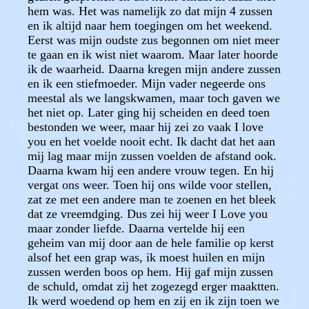
hem was. Het was namelijk zo dat mijn 4 zussen
en ik altijd naar hem toegingen om het weekend.
Eerst was mijn oudste zus begonnen om niet meer
te gaan en ik wist niet waarom. Maar later hoorde
ik de waarheid. Daarna kregen mijn andere zussen
en ik een stiefmoeder. Mijn vader negeerde ons
meestal als we langskwamen, maar toch gaven we
het niet op. Later ging hij scheiden en deed toen
bestonden we weer, maar hij zei zo vaak I love
you en het voelde nooit echt. Ik dacht dat het aan
mij lag maar mijn zussen voelden de afstand ook.
Daarna kwam hij een andere vrouw tegen. En hij
vergat ons weer. Toen hij ons wilde voor stellen,
zat ze met een andere man te zoenen en het bleek
dat ze vreemdging. Dus zei hij weer I Love you
maar zonder liefde. Daarna vertelde hij een
geheim van mij door aan de hele familie op kerst
alsof het een grap was, ik moest huilen en mijn
zussen werden boos op hem. Hij gaf mijn zussen
de schuld, omdat zij het zogezegd erger maaktten.
Ik werd woedend op hem en zij en ik zijn toen we