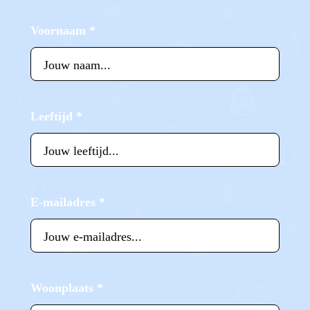
Voornaam
*
Leeftijd
*
E-mailadres
*
Woonplaats
*