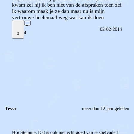
kwam zei hij ik ben niet van de afspraken toen zei
ik waarom maak je ze dan maar nu is mijn
vertrouwe heelemaal weg wat kan ik doen
02-02-2014
4
0
STEL JE EIGEN VRAAG
OF
REAGEER OP DIT BERICHT
REACTIES (
4
)
Tessa
meer dan 12 jaar geleden
Hoi Stefanie, Dat is ook niet echt goed van je stiefvader!