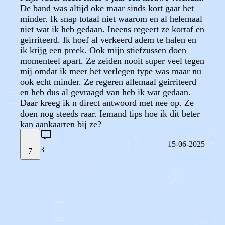
De band was altijd oke maar sinds kort gaat het
minder. Ik snap totaal niet waarom en al helemaal
niet wat ik heb gedaan. Ineens regeert ze kortaf en
geirriteerd. Ik hoef al verkeerd adem te halen en
ik krijg een preek. Ook mijn stiefzussen doen
momenteel apart. Ze zeiden nooit super veel tegen
mij omdat ik meer het verlegen type was maar nu
ook echt minder. Ze regeren allemaal geirriteerd
en heb dus al gevraagd van heb ik wat gedaan.
Daar kreeg ik n direct antwoord met nee op. Ze
doen nog steeds raar. Iemand tips hoe ik dit beter
kan aankaarten bij ze?
15-06-2025
3
7
STEL JE EIGEN VRAAG
OF
REAGEER OP DIT BERICHT