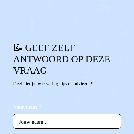
0
0
Reageer
📝 GEEF ZELF
ANTWOORD OP DEZE
VRAAG
Deel hier jouw ervaring, tips en adviezen!
Voornaam
*