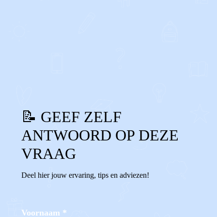
0
0
Reageer
📝 GEEF ZELF
ANTWOORD OP DEZE
VRAAG
Deel hier jouw ervaring, tips en adviezen!
Voornaam
*