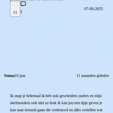
07-09-2025
2
11
STEL JE EIGEN VRAAG
OF
REAGEER OP DIT BERICHT
REACTIES (
2
)
Senna
10 jaar
11 maanden geleden
Ik snap je helemaal ik heb ook gescheiden ouders en mijn
stiefmoeders ook niet zo leuk ik kan jou een tipje geven je
kan naar iemand gaan die vertrouwd en alles vertellen wat