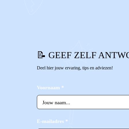
0
0
Reageer
📝 GEEF ZELF ANTW
Deel hier jouw ervaring, tips en adviezen!
Voornaam
*
E-mailadres
*