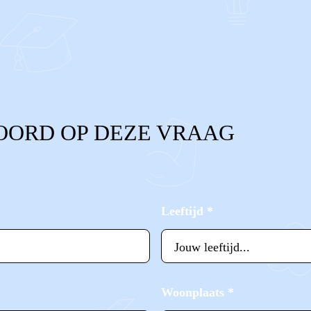
OORD OP DEZE VRAAG
Leeftijd
*
Woonplaats
*