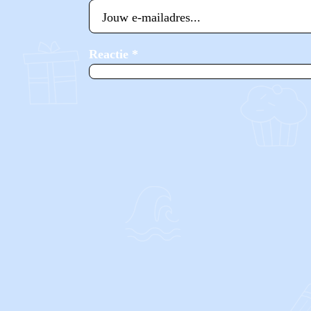
Reactie
*