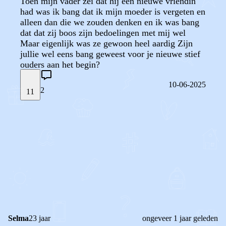
Toen mijn vader zei dat hij een nieuwe vriendin
had was ik bang dat ik mijn moeder is vergeten en
alleen dan die we zouden denken en ik was bang
dat dat zij boos zijn bedoelingen met mij wel
Maar eigenlijk was ze gewoon heel aardig Zijn
jullie wel eens bang geweest voor je nieuwe stief
ouders aan het begin?
10-06-2025
2
11
STEL JE EIGEN VRAAG
OF
REAGEER OP DIT BERICHT
REACTIES (
2
)
Selma
23 jaar
ongeveer 1 jaar geleden