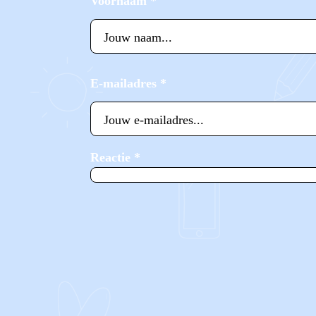
Voornaam
*
E-mailadres
*
Reactie
*