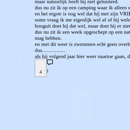
maar natuurlijk heeft hij niet geluisterd.
dus nu zit ik op een camping waar ik alleen e
en het ergste is nog wel dat hij met zijn V
soms vraag ik me eigenlijk wel af of hij wele
hooguit doet hij dat wel, maar doet hij er nie
dus nu zit ik een week opgeschept op een n
mag hebben.
en met dit weer is zwemmen echt geen overb
dus................
als hij volgend jaar hier weer naartoe gaan, 
1
4
STEL JE EIGEN VRAAG
REACTIES (
1
)