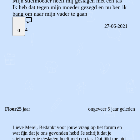
Mijn stiefmoeder heeft mij geslagen met een tas
Ik heb dat tegen mijn moeder gezegd en nu ben ik
bang om naar mijn vader te gaan
27-06-2021
4
0
STEL JE EIGEN VRAAG
OF
REAGEER OP DIT BERICHT
REACTIES (
4
)
Floor
25 jaar
ongeveer 5 jaar geleden
Lieve Merel,
Bedankt voor jouw vraag op het forum en
wat fijn dat je ons gevonden hebt! Je schrijft dat je
stiefmoeder je geslagen heeft met een tas. Dat lijkt me niet