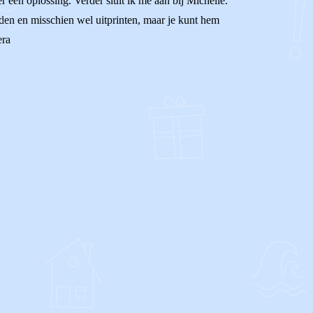
 een oplossing. Verder sluit ik me aan bij Michelle.
den en misschien wel uitprinten, maar je kunt hem
era