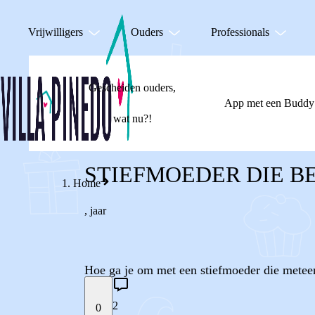
Vrijwilligers
Ouders
Professionals
Gescheiden ouders,
App met een Buddy
wat nu?!
STIEFMOEDER DIE 
Home
,
jaar
Hoe ga je om met een stiefmoeder die metee
2
0