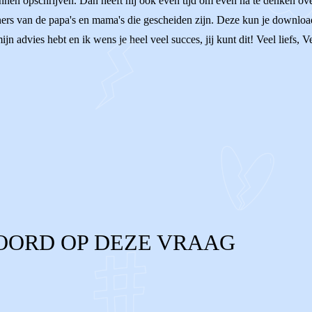
nnen opschrijven. Dan heeft hij ook even tijd om even na te denken over
tners van de papa's en mama's die gescheiden zijn. Deze kun je downloa
jn advies hebt en ik wens je heel veel succes, jij kunt dit! Veel liefs, V
OORD OP DEZE VRAAG