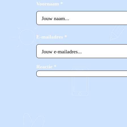
Voornaam
*
E-mailadres
*
Reactie
*