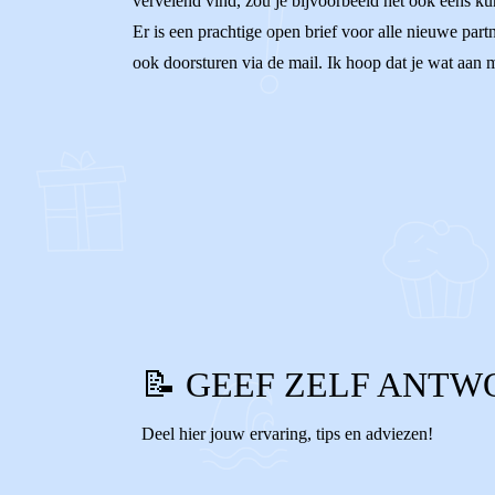
vervelend vind, zou je bijvoorbeeld het ook eens ku
Er is een prachtige open brief voor alle nieuwe par
ook doorsturen via de mail. Ik hoop dat je wat aan mi
0
0
Reageer
📝 GEEF ZELF ANTW
Deel hier jouw ervaring, tips en adviezen!