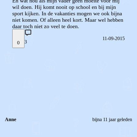
En wat nou als mijn vader geen moeite voor mij
wil doen. Hij komt nooit op school en bij mijn
sport kijken. In de vakanties mogen we ook bijna
niet komen. Of alleen heel kort. Maar wel hebben
daar toch niet zo veel te doen.
11-09-2015
3
0
STEL JE EIGEN VRAAG
OF
REAGEER OP DIT BERICHT
REACTIES (
3
)
Anne
bijna 11 jaar geleden