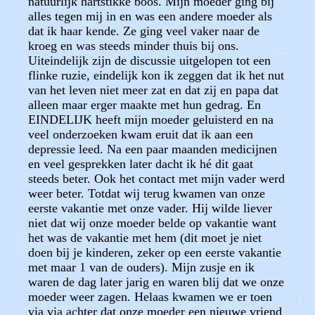
natuurlijk hartstikke boos. Mijn moeder ging bij
alles tegen mij in en was een andere moeder als
dat ik haar kende. Ze ging veel vaker naar de
kroeg en was steeds minder thuis bij ons.
Uiteindelijk zijn de discussie uitgelopen tot een
flinke ruzie, eindelijk kon ik zeggen dat ik het nut
van het leven niet meer zat en dat zij en papa dat
alleen maar erger maakte met hun gedrag. En
EINDELIJK heeft mijn moeder geluisterd en na
veel onderzoeken kwam eruit dat ik aan een
depressie leed. Na een paar maanden medicijnen
en veel gesprekken later dacht ik hé dit gaat
steeds beter. Ook het contact met mijn vader werd
weer beter. Totdat wij terug kwamen van onze
eerste vakantie met onze vader. Hij wilde liever
niet dat wij onze moeder belde op vakantie want
het was de vakantie met hem (dit moet je niet
doen bij je kinderen, zeker op een eerste vakantie
met maar 1 van de ouders). Mijn zusje en ik
waren de dag later jarig en waren blij dat we onze
moeder weer zagen. Helaas kwamen we er toen
via via achter dat onze moeder een nieuwe vriend